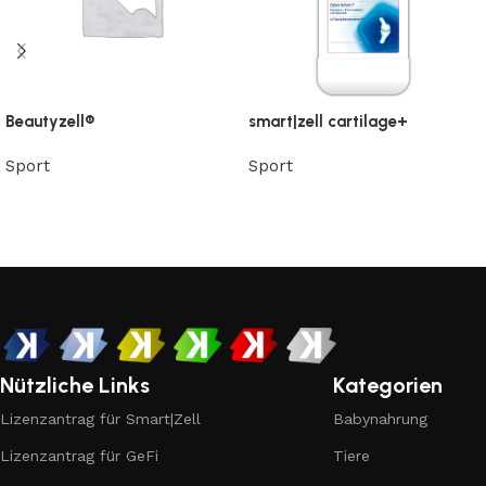
Beautyzell®
smart|zell cartilage+
Sport
Sport
Nützliche Links
Kategorien
Lizenzantrag für Smart|Zell
Babynahrung
Lizenzantrag für GeFi
Tiere