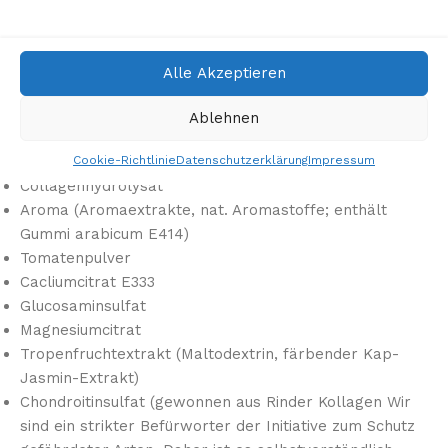
Dextrose
Eiweißhydrolysat
Alle Akzeptieren
Säuerungsmittel Zitronensäure E330
Molkeneiweiß (Milchprotein, Sonnenblumenlecithin,
Ablehnen
Calciumphosphat)
Cookie-Richtlinie
Datenschutzerklärung
Impressum
Chia Samen
Collagenhydrolysat
Aroma (Aromaextrakte, nat. Aromastoffe; enthält
Gummi arabicum E414)
Tomatenpulver
Cacliumcitrat E333
Glucosaminsulfat
Magnesiumcitrat
Tropenfruchtextrakt (Maltodextrin, färbender Kap-
Jasmin-Extrakt)
Chondroitinsulfat (gewonnen aus Rinder Kollagen Wir
sind ein strikter Befürworter der Initiative zum Schutz