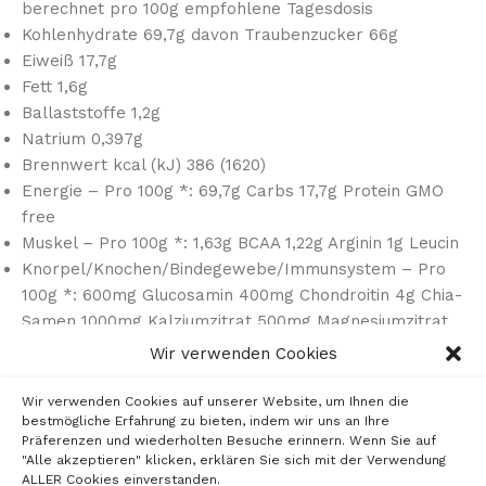
berechnet pro 100g empfohlene Tagesdosis
Kohlenhydrate 69,7g davon Traubenzucker 66g
Eiweiß 17,7g
Fett 1,6g
Ballaststoffe 1,2g
Natrium 0,397g
Brennwert kcal (kJ) 386 (1620)
Energie – Pro 100g *: 69,7g Carbs 17,7g Protein GMO
free
Muskel – Pro 100g *: 1,63g BCAA 1,22g Arginin 1g Leucin
Knorpel/Knochen/Bindegewebe/Immunsystem – Pro
100g *: 600mg Glucosamin 400mg Chondroitin 4g Chia-
Samen 1000mg Kalziumzitrat 500mg Magnesiumzitrat,
smartager® Inside
Wir verwenden Cookies
3,9:1 Carbs:Protein
Keine Laktose zugesetzt
Wir verwenden Cookies auf unserer Website, um Ihnen die
bestmögliche Erfahrung zu bieten, indem wir uns an Ihre
Komplettes Proteinogenes Aminosäurespektrum
Präferenzen und wiederholten Besuche erinnern. Wenn Sie auf
* berechnet
"Alle akzeptieren" klicken, erklären Sie sich mit der Verwendung
Zutaten
ALLER Cookies einverstanden.