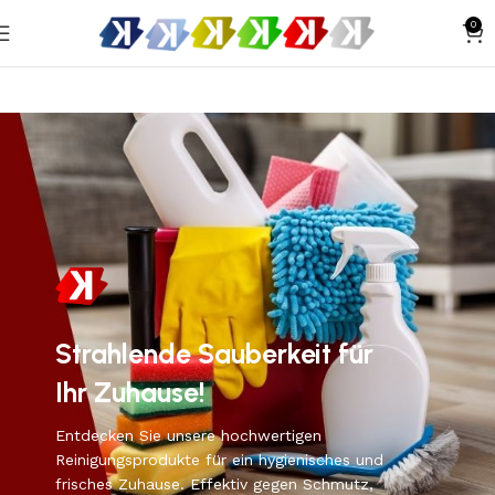
0
Strahlende Sauberkeit für
Ihr Zuhause!
Entdecken Sie unsere hochwertigen
Reinigungsprodukte für ein hygienisches und
frisches Zuhause. Effektiv gegen Schmutz,