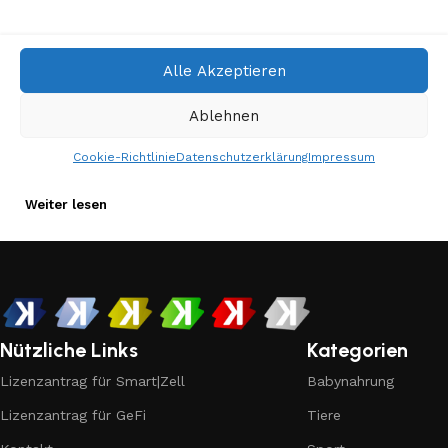
0
admin
Alle Akzeptieren
Decoration
25 Apr. 2023
Flowing serpentines
Ablehnen
As an alternative theory, (and because Latin scholars
Cookie-Richtlinie
Datenschutzerklärung
Impressum
do this sort of thing) someone tracked down a ...
Weiter lesen
Nützliche Links
Kategorien
Lizenzantrag für Smart|Zell
Babynahrung
Lizenzantrag für GeFi
Tiere