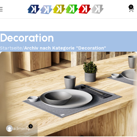
0
Decoration
Startseite
Archiv nach Kategorie "Decoration"
0
admin