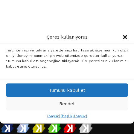
Çerez kullanıyoruz
Sütunu göster
Filtreleri temizle
Tercihlerinizi ve tekrar ziyaretlerinizi hatırlayarak size mümkün olan
Elitis
en iyi deneyimi sunmak için web sitemizde çerezler kullanıyoruz.
Seçiminizle eşleşen ürün bulunamadı.
"Tümünü kabul et" seçeneğine tıklayarak TÜM çerezlerin kullanımını
kabul etmiş olursunuz.
Tümünü kabul et
Reddet
{başlık}
{başlık}
{başlık}