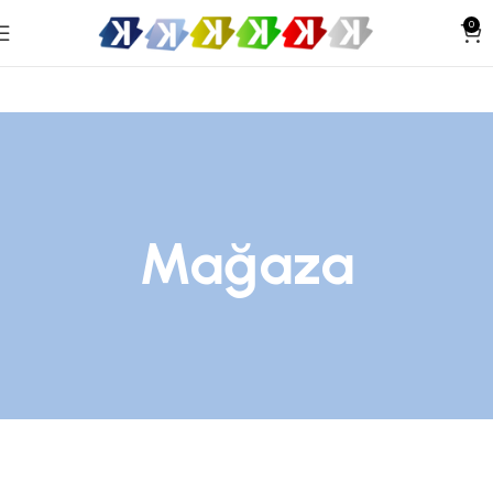
0
Mağaza