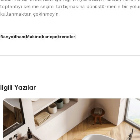
toplantıyı kelime seçimi tartışmasına dönüştürmenin bir yol
kullanmaktan çekinmeyin.
Banyo
ilham
Makine
kanepe
trendler
İlgili Yazılar