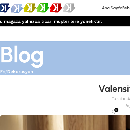
Ana Sayfa
Beb
u mağaza yalnızca ticari müşterilere yöneliktir.
Blog
Ev
Dekorasyon
Valensi
Tarafınd
Aç
0