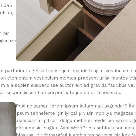
4 Loeb
 olsun,
n bir
uğunuzu
 parturient eget vel consequat mauris feugiat vestibulum s
e non elementum vestibulum montes praesent urna montes et
sem a a sapien suspendisse auctor elit.ad gravida faucibus ve
ipit suspendisse ullamcorper natoque dolor maecenas.
Peki ne zaman lorem ipsum kullanmak uygundur? İlk 
ipsum sahneleme için iyi çalışır. Bir mobilya mağazası
aksesuarlar gibidir; dolgu metinleri evde biri varmış gi
görünmesini sağlar. Aynı WordPress şablonu sonunda b
bloguna, bir fotoğrafçılık web sitesine veya bir kek fa