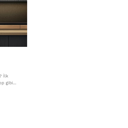
 İlk
p gibi...