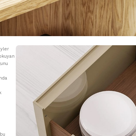
eyler
 okuyan
ğunu
ında
k
e
 bu