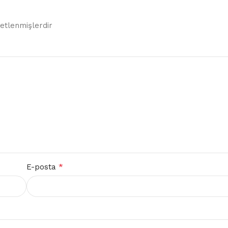
retlenmişlerdir
*
E-posta