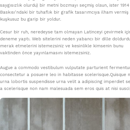
saygısızlık olurdu) bir metni bozmayı seçmiş olsun, ister 191
Baskısı'ndaki bir tuhaflık bir grafik tasarımcıya ilham vermiş
kuşkusuz bu garip bir yoldur.
Cesur bir ruh, neredeyse tam olmayan Latinceyi çevirmek içi
deneme yaptı. Web sitelerini neden yabancı bir dille doldurd
merak etmelerini istemezsiniz ve kesinlikle kimsenin bunu
vaktinden önce yayınlamasını istemezsiniz.
Augue a commodo vestibulum vulputate parturient fermentum
consectetur a posuere leo in habitasse scelerisque.Quisqu
urna lobortis suspendisse urna velit a adipiscing imperdiet 
a scelerisque non nam malesuada sem eros quis at nisi susc