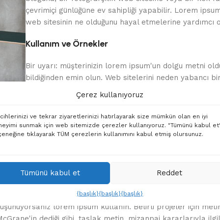
çevrimiçi günlüğüne ev sahipliği yapabilir. Lorem ips
web sitesinin ne olduğunu hayal etmelerine yardımcı o
Kullanım ve Örnekler
Bir uyarı: müşterinizin lorem ipsum'un dolgu metni ol
bildiğinden emin olun. Web sitelerini neden yabancı bir
doldurduğunuzu merak etmelerini istemezsiniz ve kesi
Çerez kullanıyoruz
kimsenin bunu vaktinden önce yayınlamasını istemezsi
Bir uyarı: müşterinizin bildiğinden emin olun.
cihlerinizi ve tekrar ziyaretlerinizi hatırlayarak size mümkün olan en iyi
Neden doldurduğunuzu merak etmelerini istemezsiniz.
eyimi sunmak için web sitemizde çerezler kullanıyoruz. "Tümünü kabul et
eneğine tıklayarak TÜM çerezlerin kullanımını kabul etmiş olursunuz.
Bu, gerekçesinden - bir nesneden - mahrum bırakılmış
Bilgisayarlı günlerin öncesine dönmek için bir girişim.
Böylece, kesilmiş ifade ayrılır.
Tümünü kabul et
Reddet
{başlık}
{başlık}
{başlık}
düşünüyorsanız lorem ipsum kullanın. Belirli projeler için meti
 McGrane'in dediği gibi, taslak metin, mizanpaj kararlarıyla ilgi