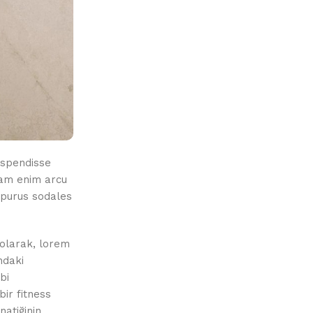
uspendisse
iam enim arcu
l purus sodales
olarak, lorem
ndaki
bi
ir fitness
natiğinin