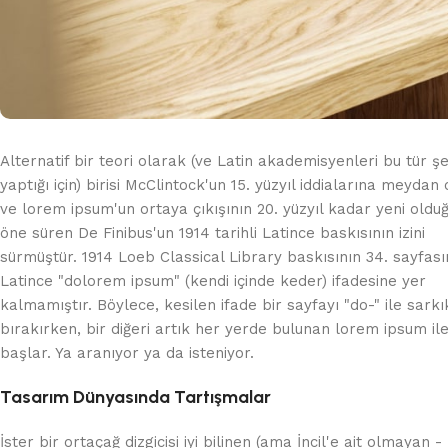
Alternatif bir teori olarak (ve Latin akademisyenleri bu tür ş
yaptığı için) birisi McClintock'un 15. yüzyıl iddialarına meydan
ve lorem ipsum'un ortaya çıkışının 20. yüzyıl kadar yeni oldu
öne süren De Finibus'un 1914 tarihli Latince baskısının izini
sürmüştür. 1914 Loeb Classical Library baskısının 34. sayfas
Latince "dolorem ipsum" (kendi içinde keder) ifadesine yer
kalmamıştır. Böylece, kesilen ifade bir sayfayı "do-" ile sarkı
bırakırken, bir diğeri artık her yerde bulunan lorem ipsum il
başlar. Ya aranıyor ya da isteniyor.
Tasarım Dünyasında Tartışmalar
İster bir ortaçağ dizgicisi iyi bilinen (ama İncil'e ait olmayan -