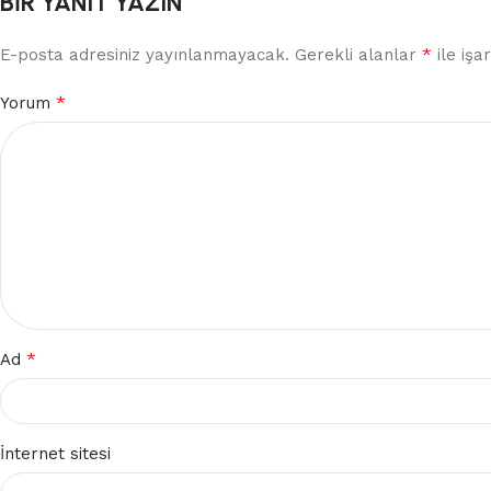
BIR YANIT YAZIN
*
E-posta adresiniz yayınlanmayacak.
Alternative:
Gerekli alanlar
ile işa
*
Yorum
*
Ad
İnternet sitesi