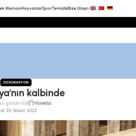
ek Maması
Hayvanlar
Spor
Temizlik
Bize Ulaşın
DEKORASYON
ya'nın kalbinde
an gönderildi
Yönetici
ık 25 Nisan 2023