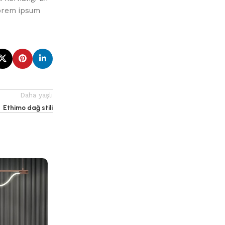
lorem ipsum
Daha yaşlı
Ethimo dağ stili