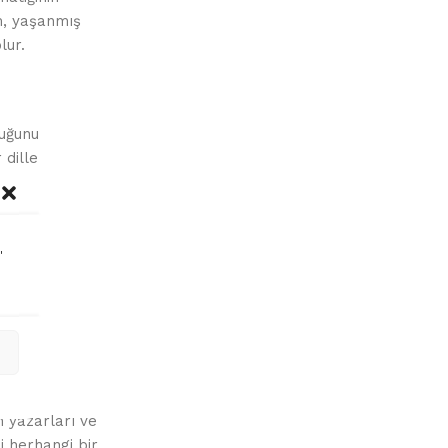
um, yaşanmış
lur.
duğunu
 dille
nlikle
niz.
"
tır.
n yazarları ve
li herhangi bir